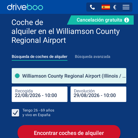
€
Navig
Cancelación gratuita
Coche de
alquiler en el Williamson County
Regional Airport
Búsqueda de coches de alquiler
Búsqueda avanzada
luga
Williamson County Regional Airport (Illinois / Estados Unidos de América)
Recogida
Devolución
Luga
Rec
Tengo
26 - 69
años
y vivo en
España
Encontrar coches de alquiler