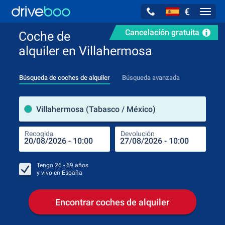
€
Navig
Cancelación gratuita
Coche de
alquiler en Villahermosa
Búsqueda de coches de alquiler
Búsqueda avanzada
luga
Villahermosa (Tabasco / México)
Recogida
Devolución
Luga
Rec
Tengo
26 - 69
años
y vivo en
España
Encontrar coches de alquiler