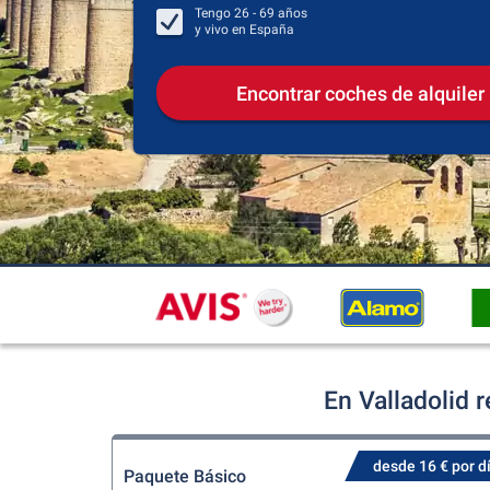
Tengo
26 - 69
años
y vivo en
España
Encontrar coches de alquiler
En Valladolid 
desde 16 € por d
Paquete Básico