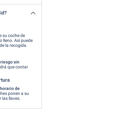
id?
e su coche de
to lleno. Así puede
de la recogida.
riesgo sin
ndrá que contar
rtura
 horario de
ches ponen a su
las llaves.