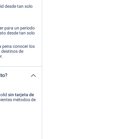
id desde tan solo
a
er para un periodo
rato desde tan solo
a pena conocer los
 destinos de
r.
ito?
dolid
sin tarjeta de
guientes métodos de