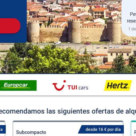
Recogida
Devolución
Pe
rese
1 de
recomendamos las siguientes ofertas de alq
ía
desde 16 € por día
Subcompacto