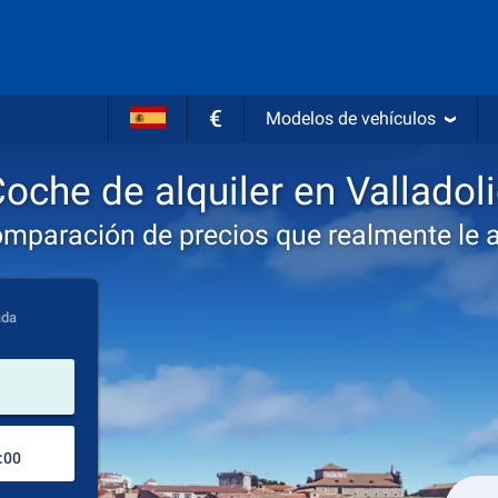
€
Modelos de vehículos
oche de alquiler en Valladol
omparación de precios que realmente le 
ada
lugar de alquiler
Lugar de devolución