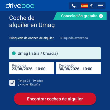
€
Navig
Cancelación gratuita
Coche de
alquiler en Umag
Búsqueda de coches de alquiler
Búsqueda avanzada
luga
Umag (Istria / Croacia)
Recogida
Devolución
Luga
Rec
Tengo
26 - 69
años
y vivo en
España
Encontrar coches de alquiler