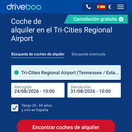
€
Navig
Cancelación gratuita
Coche de
alquiler en el Tri-Cities Regional
Airport
Búsqueda de coches de alquiler
Búsqueda avanzada
luga
Tri-Cities Regional Airport (Tennessee / Estados Unidos de América)
Recogida
Devolución
Luga
Rec
Tengo
26 - 69
años
y vivo en
España
Encontrar coches de alquiler