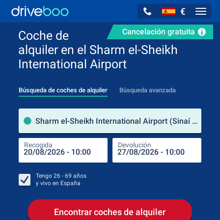
€
Navig
Cancelación gratuita
Coche de
alquiler en el Sharm el-Sheikh
International Airport
Búsqueda de coches de alquiler
Búsqueda avanzada
luga
Sharm el-Sheikh International Airport (Sinaí del Sur / Egipto)
Recogida
Devolución
Luga
Rec
Tengo
26 - 69
años
y vivo en
España
Encontrar coches de alquiler