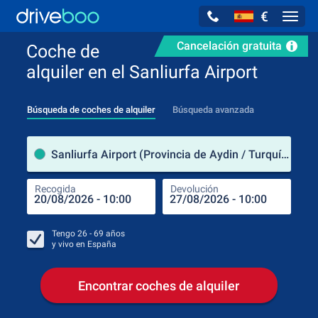
€
Navig
Cancelación gratuita
Coche de
alquiler en el Sanliurfa Airport
Búsqueda de coches de alquiler
Búsqueda avanzada
luga
Sanliurfa Airport (Provincia de Aydin / Turquía)
Recogida
Devolución
Luga
Rec
Tengo
26 - 69
años
y vivo en
España
Encontrar coches de alquiler