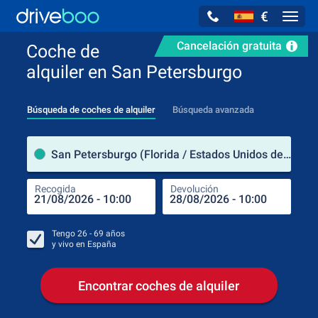
€
Navig
Cancelación gratuita
Coche de
alquiler en San Petersburgo
Búsqueda de coches de alquiler
Búsqueda avanzada
luga
San Petersburgo (Florida / Estados Unidos de América)
Recogida
Devolución
Luga
Rec
Tengo
26 - 69
años
y vivo en
España
Encontrar coches de alquiler