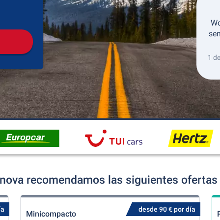
Recogida
Devolución
Wo
sen
1 d
nova recomendamos las siguientes ofertas 
ía
desde 90 € por día
Minicompacto