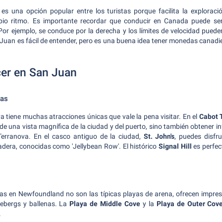
 es una opción popular entre los turistas porque facilita la explorac
pio ritmo. Es importante recordar que conducir en Canada puede se
or ejemplo, se conduce por la derecha y los límites de velocidad pueden
Juan es fácil de entender, pero es una buena idea tener monedas canadi
cer en San Juan
cas
 tiene muchas atracciones únicas que vale la pena visitar. En el
Cabot 
 de una vista magnífica de la ciudad y del puerto, sino también obtener i
 Terranova. En el casco antiguo de la ciudad,
St. John's
, puedes disfr
dera, conocidas como 'Jellybean Row'. El histórico
Signal Hill
es perfec
as en Newfoundland no son las típicas playas de arena, ofrecen impres
cebergs y ballenas. La
Playa de Middle Cove
y la
Playa de Outer Cov
.