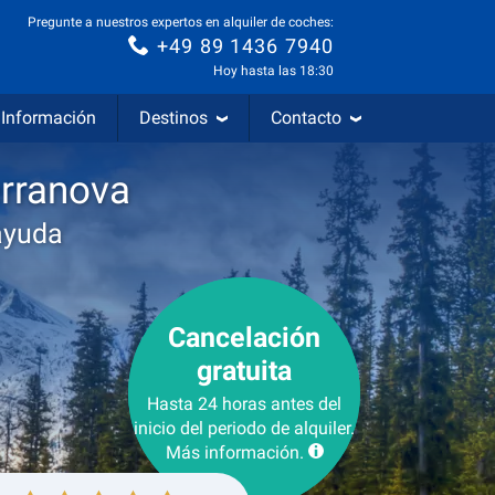
Pregunte a nuestros expertos en alquiler de coches:
+49 89 1436 7940
Hoy hasta las 18:30
Información
Destinos
Contacto
erranova
ayuda
Cancelación
gratuita
Hasta 24 horas antes del
inicio del periodo de alquiler.
Más información.