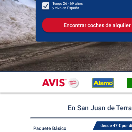
Tengo
26 - 69
años
y vivo en
España
Encontrar coches de alquiler
En San Juan de Terra
desde 47 € por d
Paquete Básico