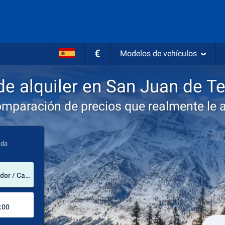
€
Modelos de vehículos
e alquiler en San Juan de T
omparación de precios que realmente le 
ada
lugar de alquiler
San Juan de Terranova (Terranova y Labrador / Canadá)
Lugar de devolución