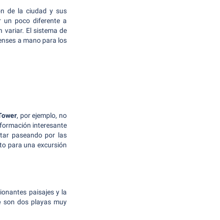
ión de la ciudad y sus
r un poco diferente a
 variar. El sistema de
enses a mano para los
Tower
, por ejemplo, no
nformación interesante
utar paseando por las
to para una excursión
ionantes paisajes y la
e
son dos playas muy