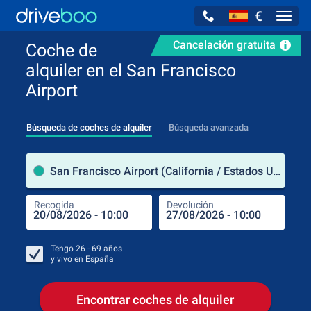
€
Navig
Cancelación gratuita
Coche de
alquiler en el San Francisco
Airport
Búsqueda de coches de alquiler
Búsqueda avanzada
luga
San Francisco Airport (California / Estados Unidos de América)
Recogida
Devolución
Luga
Rec
Tengo
26 - 69
años
y vivo en
España
Encontrar coches de alquiler