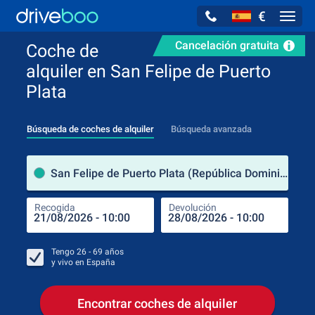
€
Navig
Cancelación gratuita
Coche de
alquiler en San Felipe de Puerto
Plata
Búsqueda de coches de alquiler
Búsqueda avanzada
luga
San Felipe de Puerto Plata (República Dominicana)
Recogida
Devolución
Luga
Rec
Tengo
26 - 69
años
y vivo en
España
Encontrar coches de alquiler