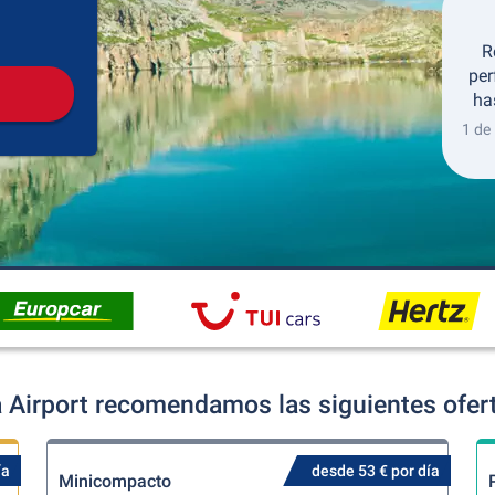
Recogida
Devolución
R
per
ha
1 de
Airport recomendamos las siguientes oferta
ía
desde 53 € por día
Minicompacto