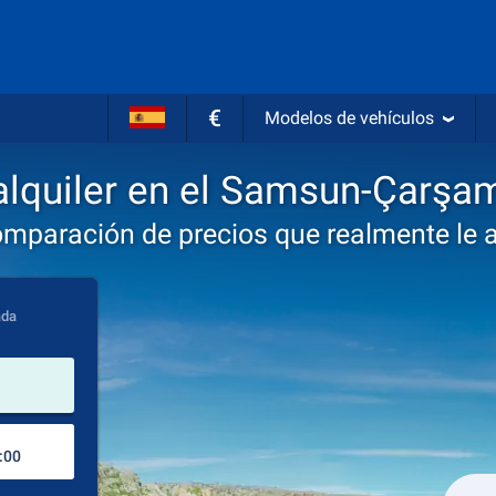
€
Modelos de vehículos
lquiler en el Samsun-Çarşa
omparación de precios que realmente le 
ada
lugar de alquiler
Lugar de devolución