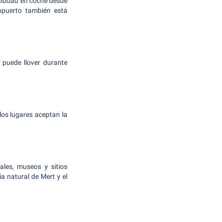
ciudad en coche desde
opuerto también está
 puede llover durante
los lugares aceptan la
les, museos y sitios
a natural de Mert y el