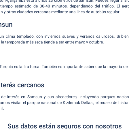
sun-Çarşamba está a unos 23 kilómetros de Samsun. Puedes llegar a la 
 tiempo estimado de 30-40 minutos, dependiendo del tráfico. El aer
 y otras ciudades cercanas mediante una línea de autobús regular.
msun
 clima templado, con inviernos suaves y veranos calurosos. Si bien
, la temporada más seca tiende a ser entre mayo y octubre.
Turquía es la lira turca. También es importante saber que la mayoría de 
nterés cercanos
de interés en Samsun y sus alrededores, incluyendo parques naciona
mos visitar el parque nacional de Kızılırmak Deltası, el museo de histori
ll.
Sus datos están seguros con nosotros