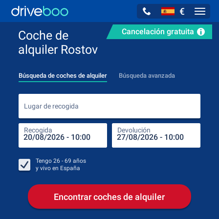
€
Navig
Cancelación gratuita
Coche de
alquiler Rostov
Búsqueda de coches de alquiler
Búsqueda avanzada
Luga
Lugar de recogida
Recogida
Devolución
Luga
Rec
Tengo
26 - 69
años
y vivo en
España
Encontrar coches de alquiler