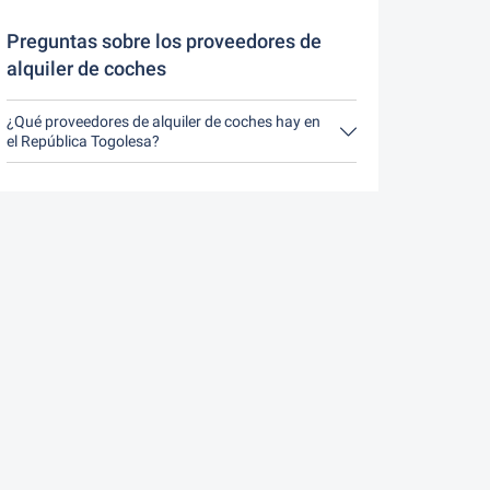
durante el horario de apertura de Driveboo no
tiene ningún costo.
Preguntas sobre los proveedores de
alquiler de coches
¿Qué proveedores de alquiler de coches hay en
el República Togolesa?
En República Togolesa hay Argus Car Hire,
Holiday Autos y Rentalcars.com.