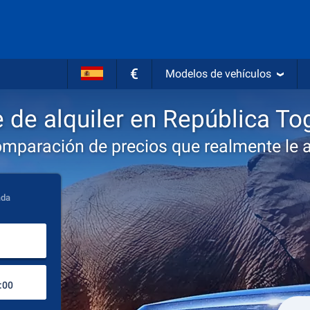
€
Modelos de vehículos
 de alquiler en República To
omparación de precios que realmente le 
ada
Lugar de recogida
Lugar de devolución