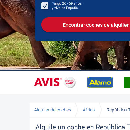
Tengo
26 - 69
años
y vivo en
España
Encontrar coches de alquiler
Alquiler de coches
Africa
República 
Alquile un coche en República 