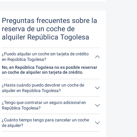
Preguntas frecuentes sobre la
reserva de un coche de
alquiler República Togolesa
¿Puedo alquilar un coche sin tarjeta de crédito
en República Togolesa?
No, en República Togolesa no es posible reservar
un coche de alquiler sin tarjeta de crédito.
¿Hasta cuándo puedo devolver un coche de
alquiler en República Togolesa?
En principio, puede devolver el coche de alquiler a
cualquier hora del día. Lo único importante es que
¿Tengo que contratar un seguro adicional en
no devuelva el coche de alquiler más tarde de lo
República Togolesa?
indicado al hacer la reserva.
Lo mejor es contratar un seguro a todo riesgo sin
franquicia a través de nosotros. Así no tendrás
¿Cuánto tiempo tengo para cancelar un coche
que contratar ningún seguro adicional in situ.
de alquiler?
Tienes hasta 24 horas antes del alquiler dentro
del horario de apertura de Driveboo tiempo para