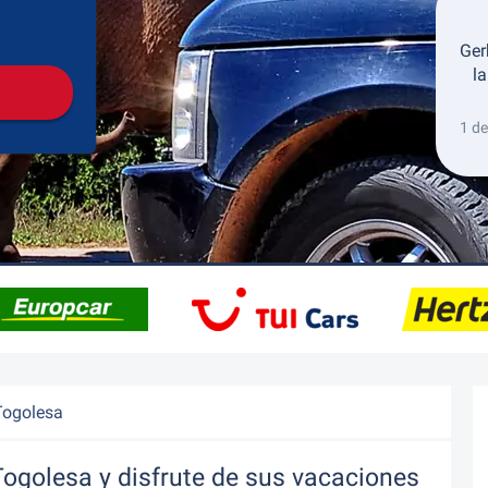
Recogida
Devolución
Ger
la
1 de
Togolesa
Togolesa y disfrute de sus vacaciones