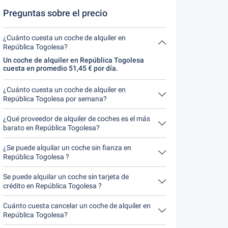
cancelar.
Preguntas sobre el precio
¿Cuánto cuesta un coche de alquiler en
República Togolesa?
Un coche de alquiler en República Togolesa
cuesta en promedio 51,45 € por día.
¿Cuánto cuesta un coche de alquiler en
República Togolesa por semana?
Un coche de alquiler en República Togolesa
cuesta en promedio 360,12 € por semana (51,45 €
¿Qué proveedor de alquiler de coches es el más
por día).
barato en República Togolesa?
El Argus Car Hire en República Togolesa es el más
barato. Un alquiler cuesta 205,78 € por 4 días.
¿Se puede alquilar un coche sin fianza en
República Togolesa ?
No, lamentablemente no se puede en República
Togolesa alquilar un coche sin fianza por el
Se puede alquilar un coche sin tarjeta de
momento.
crédito en República Togolesa ?
No, lamentablemente no se puede en República
Togolesa alquilar un coche sin tarjeta de crédito
Cuánto cuesta cancelar un coche de alquiler en
por el momento.
República Togolesa?
Hasta 24 horas antes del alquiler, la cancelación