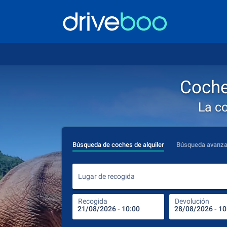
Coche
La c
Búsqueda de coches de alquiler
Búsqueda avanz
Lugar de recogida
Recogida
Devolución