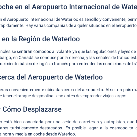
oche en el Aeropuerto Internacional de Wate
en el Aeropuerto Internacional de Waterloo es sencillo y conveniente, pe
ápidamente. Hay varias compañías de alquiler situadas en el aeropuerto 
en la Región de Waterloo
oles se sentirán cómodos al volante, ya que las regulaciones y leyes de t
bargo, en Canadá se conduce por la derecha, y las señales de tráfico está
cimiento básico de inglés o francés para entender las condiciones de trá
cerca del Aeropuerto de Waterloo
neras convenientemente ubicadas cerca del aeropuerto. Al ser un país 
 tener el tanque de gasolina lleno antes de emprender viajes largos.
y Cómo Desplazarse
o está bien conectada por una serie de carreteras y autopistas, que l
ares turísticamente destacados. Es posible llegar a la cosmopolita
hora y media en coche desde Waterloo.