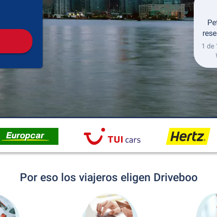
Recogida
Devolución
Pe
rese
1 de 
Por eso los viajeros eligen Driveboo