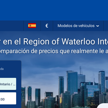
€
Modelos de vehículos
 en el Region of Waterloo Int
omparación de precios que realmente le 
ada
lugar de alquiler
Region of Waterloo International Airport (Ontario / Canadá)
Lugar de devolución