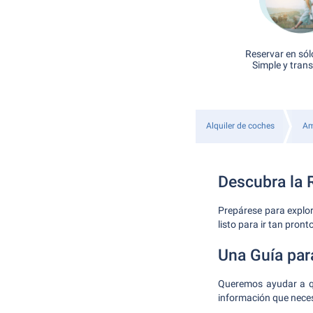
Reservar en sól
Simple y tran
Alquiler de coches
Am
Descubra la 
Prepárese para explor
listo para ir tan pron
Una Guía par
Queremos ayudar a qu
información que necesi