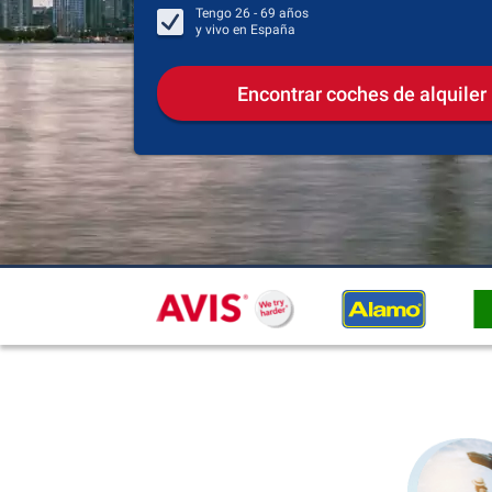
Tengo
26 - 69
años
y vivo en
España
Encontrar coches de alquiler