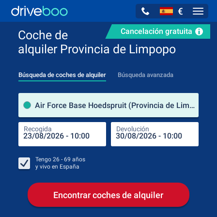
€
Navig
Cancelación gratuita
Coche de
alquiler Provincia de Limpopo
Búsqueda de coches de alquiler
Búsqueda avanzada
luga
Air Force Base Hoedspruit (Provincia de Limpopo / Sudáfrica)
Recogida
Devolución
Luga
Rec
Tengo
26 - 69
años
y vivo en
España
Encontrar coches de alquiler