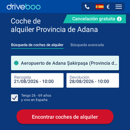
€
Navig
Cancelación gratuita
Coche de
alquiler Provincia de Adana
Búsqueda de coches de alquiler
Búsqueda avanzada
luga
Aeropuerto de Adana Şakirpaşa (Provincia de Adana / Turquía)
Recogida
Devolución
Luga
Rec
Tengo
26 - 69
años
y vivo en
España
Encontrar coches de alquiler