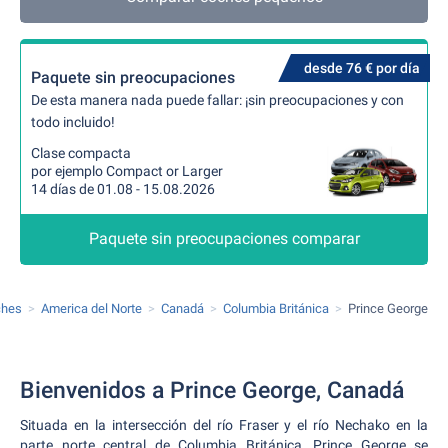
desde 76 € por día
Paquete sin preocupaciones
De esta manera nada puede fallar: ¡sin preocupaciones y con
todo incluido!
Clase compacta
por ejemplo Compact or Larger
14 días de 01.08 - 15.08.2026
Paquete sin preocupaciones comparar
ches
America del Norte
Canadá
Columbia Británica
Prince George
Bienvenidos a Prince George, Canadá
Situada en la intersección del río Fraser y el río Nechako en la
parte norte central de Columbia Británica, Prince George se