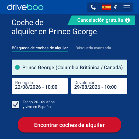
€
Navig
Cancelación gratuita
Coche de
alquiler en Prince George
Búsqueda de coches de alquiler
Búsqueda avanzada
luga
Prince George (Columbia Británica / Canadá)
Recogida
Devolución
Luga
Rec
Tengo
26 - 69
años
y vivo en
España
Encontrar coches de alquiler