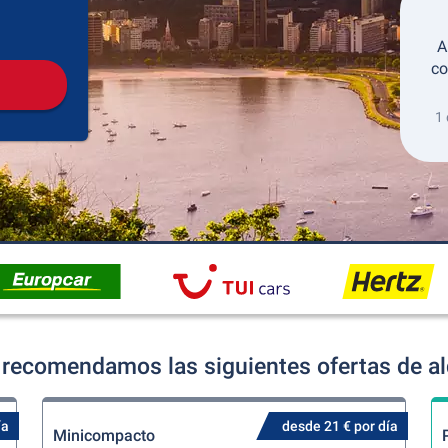
Recogida
Devolución
A
co
1 
 recomendamos las siguientes ofertas de al
ía
desde 21 € por día
Minicompacto