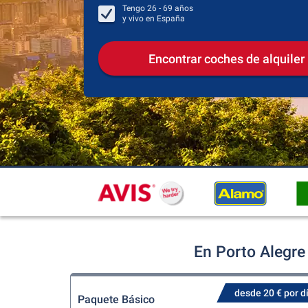
Tengo
26 - 69
años
y vivo en
España
Encontrar coches de alquiler
En Porto Alegre
desde 20 € por d
Paquete Básico