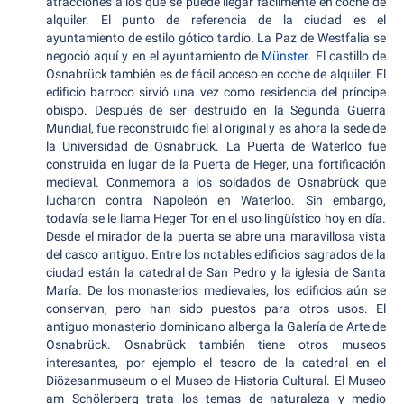
atracciones a los que se puede llegar fácilmente en coche de
alquiler. El punto de referencia de la ciudad es el
ayuntamiento de estilo gótico tardío. La Paz de Westfalia se
negoció aquí y en el ayuntamiento de
Münster
. El castillo de
Osnabrück también es de fácil acceso en coche de alquiler. El
edificio barroco sirvió una vez como residencia del príncipe
obispo. Después de ser destruido en la Segunda Guerra
Mundial, fue reconstruido fiel al original y es ahora la sede de
la Universidad de Osnabrück. La Puerta de Waterloo fue
construida en lugar de la Puerta de Heger, una fortificación
medieval. Conmemora a los soldados de Osnabrück que
lucharon contra Napoleón en Waterloo. Sin embargo,
todavía se le llama Heger Tor en el uso lingüístico hoy en día.
Desde el mirador de la puerta se abre una maravillosa vista
del casco antiguo. Entre los notables edificios sagrados de la
ciudad están la catedral de San Pedro y la iglesia de Santa
María. De los monasterios medievales, los edificios aún se
conservan, pero han sido puestos para otros usos. El
antiguo monasterio dominicano alberga la Galería de Arte de
Osnabrück. Osnabrück también tiene otros museos
interesantes, por ejemplo el tesoro de la catedral en el
Diözesanmuseum o el Museo de Historia Cultural. El Museo
am Schölerberg trata los temas de naturaleza y medio