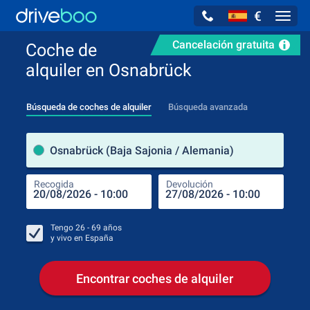
€
Navig
Cancelación gratuita
Coche de
alquiler en Osnabrück
Búsqueda de coches de alquiler
Búsqueda avanzada
luga
Osnabrück (Baja Sajonia / Alemania)
Recogida
Devolución
Luga
Rec
Tengo
26 - 69
años
y vivo en
España
Encontrar coches de alquiler