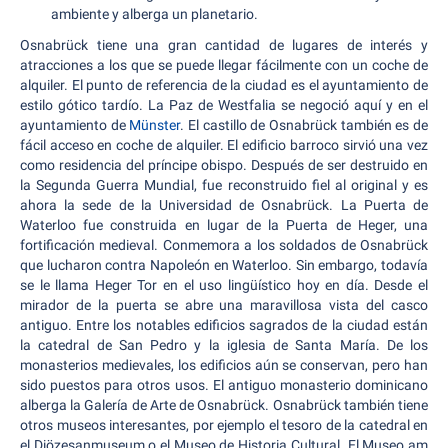
ambiente y alberga un planetario.
Osnabrück tiene una gran cantidad de lugares de interés y
atracciones a los que se puede llegar fácilmente con un coche de
alquiler. El punto de referencia de la ciudad es el ayuntamiento de
estilo gótico tardío. La Paz de Westfalia se negoció aquí y en el
ayuntamiento de
Münster
. El castillo de Osnabrück también es de
fácil acceso en coche de alquiler. El edificio barroco sirvió una vez
como residencia del príncipe obispo. Después de ser destruido en
la Segunda Guerra Mundial, fue reconstruido fiel al original y es
ahora la sede de la Universidad de Osnabrück. La Puerta de
Waterloo fue construida en lugar de la Puerta de Heger, una
fortificación medieval. Conmemora a los soldados de Osnabrück
que lucharon contra Napoleón en Waterloo. Sin embargo, todavía
se le llama Heger Tor en el uso lingüístico hoy en día. Desde el
mirador de la puerta se abre una maravillosa vista del casco
antiguo. Entre los notables edificios sagrados de la ciudad están
la catedral de San Pedro y la iglesia de Santa María. De los
monasterios medievales, los edificios aún se conservan, pero han
sido puestos para otros usos. El antiguo monasterio dominicano
alberga la Galería de Arte de Osnabrück. Osnabrück también tiene
otros museos interesantes, por ejemplo el tesoro de la catedral en
el Diözesanmuseum o el Museo de Historia Cultural. El Museo am