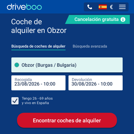
€
Navig
Cancelación gratuita
Coche de
alquiler en Obzor
Búsqueda de coches de alquiler
Búsqueda avanzada
luga
Obzor (Burgas / Bulgaria)
Recogida
Devolución
Luga
Rec
Tengo
26 - 69
años
y vivo en
España
Encontrar coches de alquiler