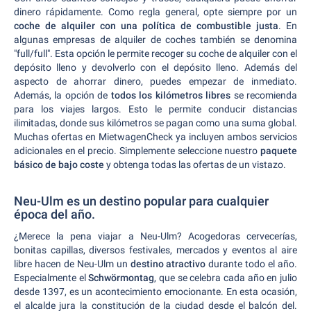
dinero rápidamente. Como regla general, opte siempre por un
coche de alquiler con una política de combustible justa
. En
algunas empresas de alquiler de coches también se denomina
"full/full". Esta opción le permite recoger su coche de alquiler con el
depósito lleno y devolverlo con el depósito lleno. Además del
aspecto de ahorrar dinero, puedes empezar de inmediato.
Además, la opción de
todos los kilómetros libres
se recomienda
para los viajes largos. Esto le permite conducir distancias
ilimitadas, donde sus kilómetros se pagan como una suma global.
Muchas ofertas en MietwagenCheck ya incluyen ambos servicios
adicionales en el precio. Simplemente seleccione nuestro
paquete
básico de bajo coste
y obtenga todas las ofertas de un vistazo.
Neu-Ulm es un destino popular para cualquier
época del año.
¿Merece la pena viajar a Neu-Ulm? Acogedoras cervecerías,
bonitas capillas, diversos festivales, mercados y eventos al aire
libre hacen de Neu-Ulm un
destino atractivo
durante todo el año.
Especialmente el
Schwörmontag
, que se celebra cada año en julio
desde 1397, es un acontecimiento emocionante. En esta ocasión,
el alcalde jura la constitución de la ciudad desde el balcón del.