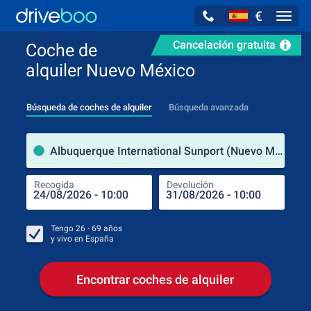
€
Navig
Cancelación gratuita
Coche de
alquiler Nuevo México
Búsqueda de coches de alquiler
Búsqueda avanzada
luga
Albuquerque International Sunport (Nuevo México / Estados Unidos de América)
Recogida
Devolución
Luga
Rec
Tengo
26 - 69
años
y vivo en
España
Encontrar coches de alquiler