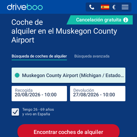
€
Navig
Cancelación gratuita
Coche de
alquiler en el Muskegon County
Airport
Búsqueda de coches de alquiler
Búsqueda avanzada
luga
Muskegon County Airport (Míchigan / Estados Unidos de América)
Recogida
Devolución
Luga
Rec
Tengo
26 - 69
años
y vivo en
España
Encontrar coches de alquiler