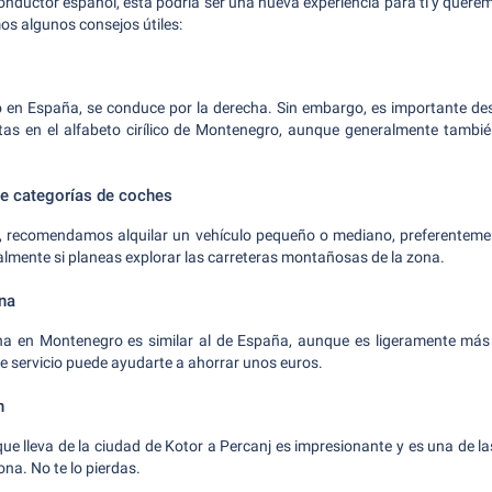
ductor español, esta podría ser una nueva experiencia para ti y querem
s algunos consejos útiles:
en España, se conduce por la derecha. Sin embargo, es importante des
itas en el alfabeto cirílico de Montenegro, aunque generalmente tambi
 categorías de coches
or, recomendamos alquilar un vehículo pequeño o mediano, preferentemen
almente si planeas explorar las carreteras montañosas de la zona.
ina
lina en Montenegro es similar al de España, aunque es ligeramente m
de servicio puede ayudarte a ahorrar unos euros.
n
que lleva de la ciudad de Kotor a Percanj es impresionante y es una de l
na. No te lo pierdas.