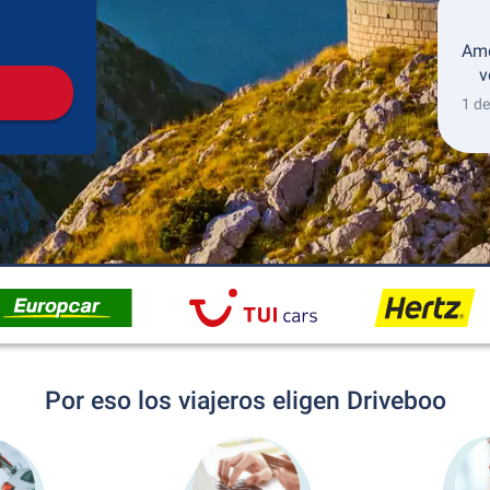
Recogida
Devolución
Ame
v
1 de
Por eso los viajeros eligen Driveboo