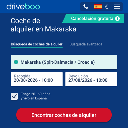
€
Navig
Cancelación gratuita
Coche de
alquiler en Makarska
Búsqueda de coches de alquiler
Búsqueda avanzada
luga
Makarska (Split-Dalmacia / Croacia)
Recogida
Devolución
Luga
Rec
Tengo
26 - 69
años
y vivo en
España
Encontrar coches de alquiler