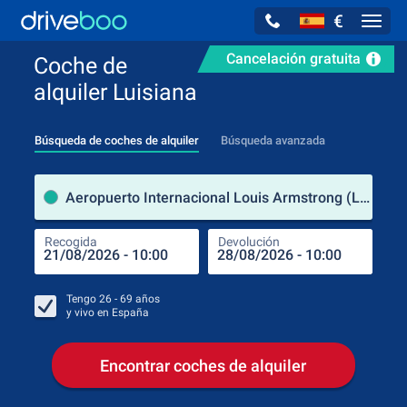
€
Navig
Cancelación gratuita
Coche de
alquiler Luisiana
Búsqueda de coches de alquiler
Búsqueda avanzada
luga
Aeropuerto Internacional Louis Armstrong (Luisiana / Estados Unidos de América)
Recogida
Devolución
Luga
Rec
Tengo
26 - 69
años
y vivo en
España
Encontrar coches de alquiler