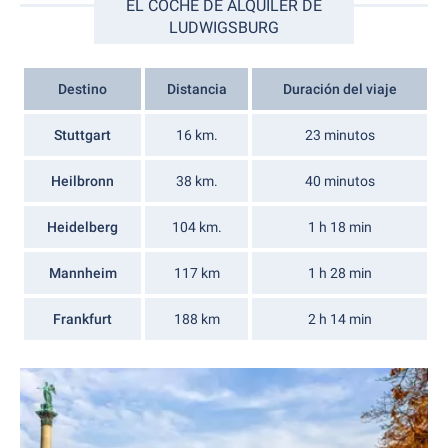
EL COCHE DE ALQUILER DE
LUDWIGSBURG
Destino
Distancia
Duración del viaje
Stuttgart
16 km.
23 minutos
Heilbronn
38 km.
40 minutos
Heidelberg
104 km.
1 h 18 min
Mannheim
117 km
1 h 28 min
Frankfurt
188 km
2 h 14 min