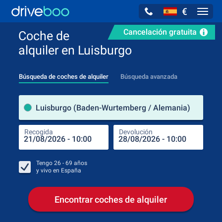
€
Navig
Cancelación gratuita
Coche de
alquiler en Luisburgo
Búsqueda de coches de alquiler
Búsqueda avanzada
luga
Luisburgo (Baden-Wurtemberg / Alemania)
Recogida
Devolución
Luga
Rec
Tengo
26 - 69
años
y vivo en
España
Encontrar coches de alquiler