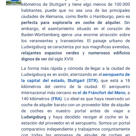
kilómetros de Stuttgart y tiene algo menos de 100.000
habitantes, puede que no sea una de las principales
ciudades de Alemania, como Berlín o Hamburgo, pero es
perfecta para explorarla en coche de alquiler.
Sin
embargo, el asentamiento situado en el corazón de
Baden-Württemberg ejerce una enorme atracción sobre
los veraneantes y transeúntes. El paisaje urbano de
Ludwigsburg se caracteriza por sus magníficas avenidas,
relajantes espacios verdes
y
numerosos edificios
dignos de ver
del siglo XVIII.
La forma más rápida y cómoda de llegar a la ciudad de
Ludwigsburg es en avión, aterrizando en el
aeropuerto de
la capital del estado, Stuttgart (STR)
, que está a 18
kilómetros del centro de la ciudad. El aeropuerto
internacional más cercano es
el de Fráncfort del Meno
, a
140 kilómetros
(FRA)
. Lo ideal es que haya reservado un
coche de alquiler barato con un proveedor líder de alquiler
de coches en nuestro portal antes de viajar a
Ludwigsburg
y haya decidido recoger el coche en la
estación del proveedor en el aeropuerto. Somos un portal
comparativo independiente y trabajamos conjuntamente
con todas las empresas de alquiler de coches en