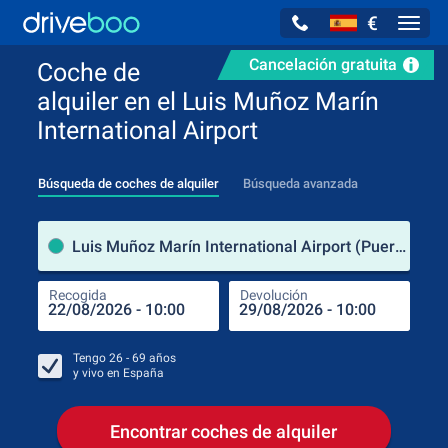
€
Navig
Cancelación gratuita
Coche de
alquiler en el Luis Muñoz Marín
International Airport
Búsqueda de coches de alquiler
Búsqueda avanzada
luga
Luis Muñoz Marín International Airport (Puerto Rico)
Recogida
Devolución
Luga
Rec
Tengo
26 - 69
años
y vivo en
España
Encontrar coches de alquiler