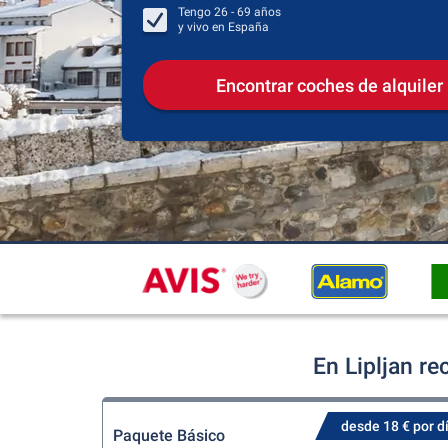
Tengo
26 - 69
años
y vivo en
España
Encontrar coches de alquiler
En Lipljan r
desde 18 € por d
Paquete Básico