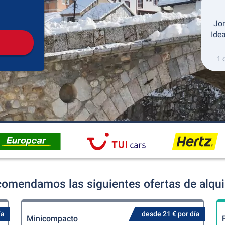
Recogida
Devolución
Jon
Idea
1 
ecomendamos las siguientes ofertas de alqui
ía
desde 21 € por día
Minicompacto