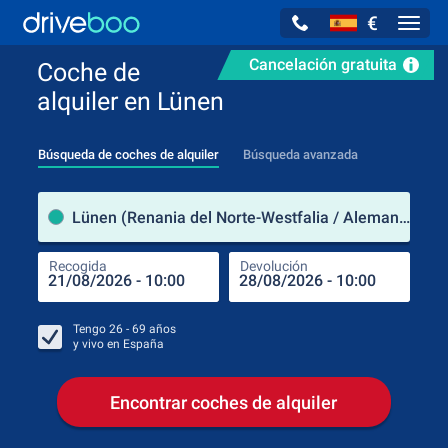
€
Navig
Cancelación gratuita
Coche de
alquiler en Lünen
Búsqueda de coches de alquiler
Búsqueda avanzada
luga
Lünen (Renania del Norte-Westfalia / Alemania)
Recogida
Devolución
Luga
Rec
Tengo
26 - 69
años
y vivo en
España
Encontrar coches de alquiler