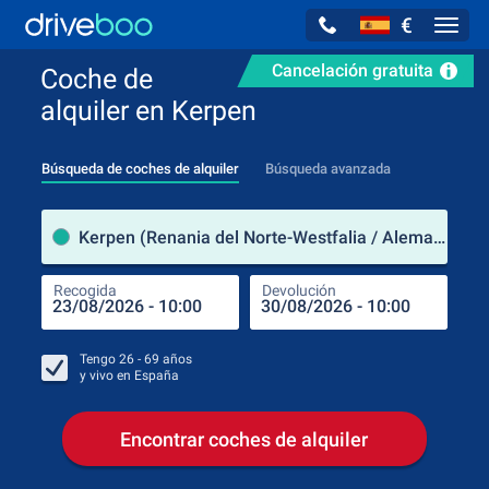
€
Navig
Cancelación gratuita
Coche de
alquiler en Kerpen
Búsqueda de coches de alquiler
Búsqueda avanzada
luga
Kerpen (Renania del Norte-Westfalia / Alemania)
Recogida
Devolución
Luga
Rec
Tengo
26 - 69
años
y vivo en
España
Encontrar coches de alquiler