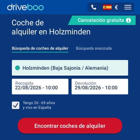
€
Navig
Cancelación gratuita
Coche de
alquiler en Holzminden
Búsqueda de coches de alquiler
Búsqueda avanzada
luga
Holzminden (Baja Sajonia / Alemania)
Recogida
Devolución
Luga
Rec
Tengo
26 - 69
años
y vivo en
España
Encontrar coches de alquiler