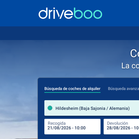
C
La c
Búsqueda de coches de alquiler
Búsqueda avanz
Hildesheim (Baja Sajonia / Alemania)
Recogida
Devolución