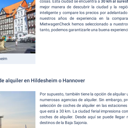
cosas. Esta ciudad se encuentra a
30 km al surest
mejor manera de descubrir la ciudad y la regió
inteligente y compare los precios por adelantad
nuestros años de experiencia en la compara
MietwagenCheck hemos seleccionado a nuestros
tanto, podemos garantizarle una buena experienci
sheim
de alquiler en Hildesheim o Hannover
Por supuesto, también tiene la opción de alquilar
numerosas agencias de alquiler. Sin embargo, 
selección de coches de alquiler en las estaciones
que está a 30 km. La ciudad ferial impresiona co
coches de alquiler. Desde aquí se puede llegar
destinos de la Baja Sajonia.