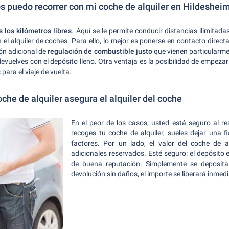
s puedo recorrer con mi coche de alquiler en Hildeshei
s los kilómetros libres
. Aquí se le permite conducir distancias ilimita
n el alquiler de coches. Para ello, lo mejor es ponerse en contacto direc
ón adicional de
regulación de combustible justo
que vienen particularme
o devuelves con el depósito lleno. Otra ventaja es la posibilidad de empez
para el viaje de vuelta.
oche de alquiler asegura el alquiler del coche
En el peor de los casos, usted está seguro al 
recoges tu coche de alquiler, sueles dejar una 
factores. Por un lado, el valor del coche de al
adicionales reservados. Esté seguro: el depósito 
de buena reputación. Simplemente se deposita 
devolución sin daños, el importe se liberará inme