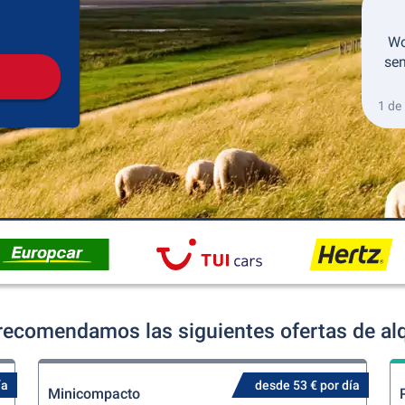
Recogida
Devolución
Wo
sen
1 de
recomendamos las siguientes ofertas de alq
ía
desde 53 € por día
Minicompacto