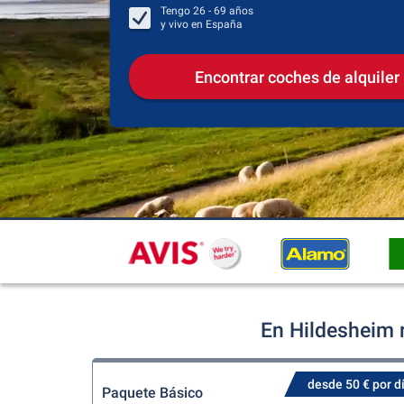
Tengo
26 - 69
años
y vivo en
España
Encontrar coches de alquiler
En Hildesheim 
desde 50 € por d
Paquete Básico