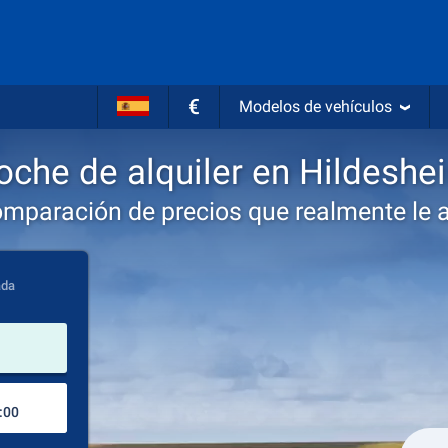
€
Modelos de vehículos
oche de alquiler en Hildeshe
omparación de precios que realmente le 
ada
lugar de alquiler
Lugar de devolución