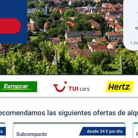
Recogida
Devolución
e
1 de
ecomendamos las siguientes ofertas de alq
ía
desde 34 € por día
Subcompacto