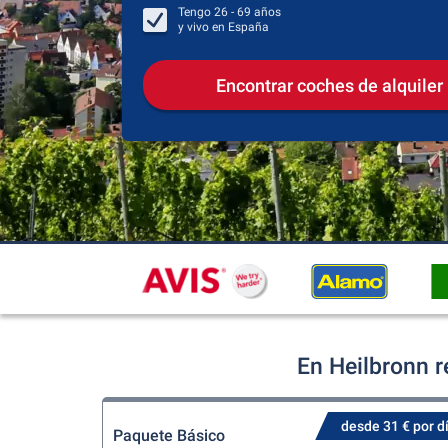
Tengo
26 - 69
años
y vivo en
España
Encontrar coches de alquiler
En Heilbronn r
desde 31 € por d
Paquete Básico