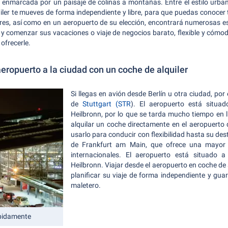
 enmarcada por un paisaje de colinas a montañas. Entre el estilo urbano
ler te mueves de forma independiente y libre, para que puedas conocer t
res, así como en un aeropuerto de su elección, encontrará numerosas es
y comenzar sus vacaciones o viaje de negocios barato, flexible y cómod
ofrecerle.
eropuerto a la ciudad con un coche de alquiler
Si llegas en avión desde Berlín u otra ciudad, por
de
Stuttgart (STR
). El aeropuerto está situa
Heilbronn, por lo que se tarda mucho tiempo en ll
alquilar un coche directamente en el aeropuerto d
usarlo para conducir con flexibilidad hasta su des
de Frankfurt am Main, que ofrece una mayor
internacionales. El aeropuerto está situado 
Heilbronn. Viajar desde el aeropuerto en coche de 
planificar su viaje de forma independiente y gu
maletero.
ápidamente