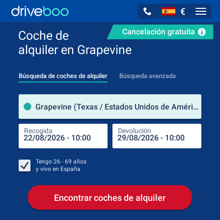
€
Navig
Cancelación gratuita
Coche de
alquiler en Grapevine
Búsqueda de coches de alquiler
Búsqueda avanzada
luga
Grapevine (Texas / Estados Unidos de América)
Recogida
Devolución
Luga
Rec
Tengo
26 - 69
años
y vivo en
España
Encontrar coches de alquiler