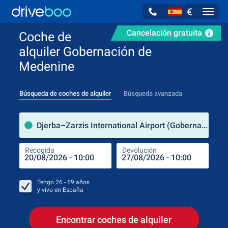
€
Navig
Cancelación gratuita
Coche de
alquiler Gobernación de
Medenine
Búsqueda de coches de alquiler
Búsqueda avanzada
luga
Djerba–Zarzis International Airport (Gobernación de Medenine / Túnez)
Recogida
Devolución
Luga
Rec
Tengo
26 - 69
años
y vivo en
España
Encontrar coches de alquiler