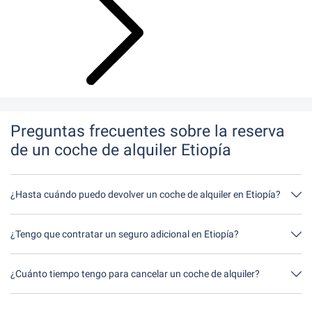
Preguntas frecuentes sobre la reserva
de un coche de alquiler Etiopía
¿Hasta cuándo puedo devolver un coche de alquiler en Etiopía?
En principio, puede devolver el coche de alquiler a cualquier hora
del día. Lo único importante es que no devuelva el coche de
¿Tengo que contratar un seguro adicional en Etiopía?
alquiler más tarde de lo indicado al hacer la reserva.
Lo mejor es contratar un seguro a todo riesgo sin franquicia a
través de nosotros. Así no tendrás que contratar ningún seguro
¿Cuánto tiempo tengo para cancelar un coche de alquiler?
adicional in situ.
Tienes hasta 24 horas antes del alquiler dentro del horario de
apertura de Driveboo tiempo para cancelar.