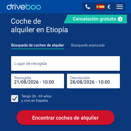
€
Navig
Cancelación gratuita
Coche de
alquiler en Etiopía
Búsqueda de coches de alquiler
Búsqueda avanzada
Luga
Lugar de recogida
Recogida
Devolución
Luga
Rec
Tengo
26 - 69
años
y vivo en
España
Encontrar coches de alquiler