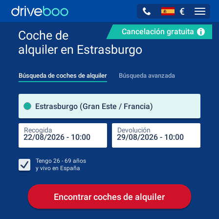
€
Navig
Cancelación gratuita
Coche de
alquiler en Estrasburgo
Búsqueda de coches de alquiler
Búsqueda avanzada
luga
Estrasburgo (Gran Este / Francia)
Recogida
Devolución
Luga
Rec
Tengo
26 - 69
años
y vivo en
España
Encontrar coches de alquiler