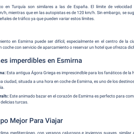
o en Turquía son similares a las de España. El límite de velocida
/h, mientras que en las autopistas es de 120 km/h. Sin embargo, se sug
eñales de tráfico ya que pueden variar estos límites.
ento en Esmirna puede ser difícil, especialmente en el centro de la ci
n coche con servicio de aparcamiento o reservar un hotel que ofrezca dich
nes imperdibles en Esmirna
na:
Esta antigua Ágora Griega es imprescindble para los fanáticos de la h
a ciudad, situada a una hora en coche de Esmirna, es uno de los destin
ía.
altı:
Este animado bazar en el corazón de Esmirna es perfecto para com
delicias turcas.
po Mejor Para Viajar
lima mediterráneo, con veranos calurosos e inviernos suaves, similar