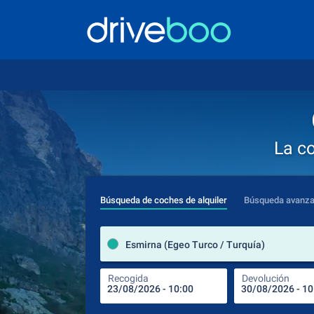
La c
Búsqueda de coches de alquiler
Búsqueda avanz
Esmirna (Egeo Turco / Turquía)
Recogida
Devolución