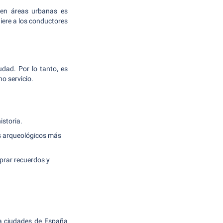
d en áreas urbanas es
iere a los conductores
udad. Por lo tanto, es
o servicio.
istoria.
os arqueológicos más
prar recuerdos y
 a ciudades de España