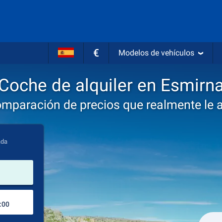
€
Modelos de vehículos
Coche de alquiler en Esmirn
omparación de precios que realmente le 
ada
lugar de alquiler
Lugar de devolución