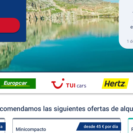
Recogida
Devolución
e
1 d
comendamos las siguientes ofertas de alqu
ía
desde 45 € por día
Minicompacto