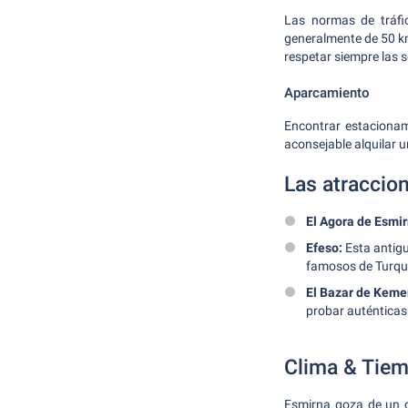
Las normas de tráfic
generalmente de 50 km
respetar siempre las s
Aparcamiento
Encontrar estacionami
aconsejable alquilar u
Las atraccio
El Agora de Esmir
Efeso:
Esta antigu
famosos de Turqu
El Bazar de Kemer
probar auténticas 
Clima & Tiem
Esmirna goza de un c