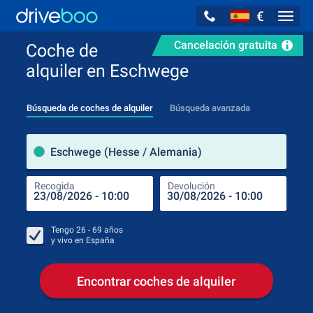
€
Navig
Cancelación gratuita
Coche de
alquiler en Eschwege
Búsqueda de coches de alquiler
Búsqueda avanzada
luga
Eschwege (Hesse / Alemania)
Recogida
Devolución
Luga
Rec
Tengo
26 - 69
años
y vivo en
España
Encontrar coches de alquiler