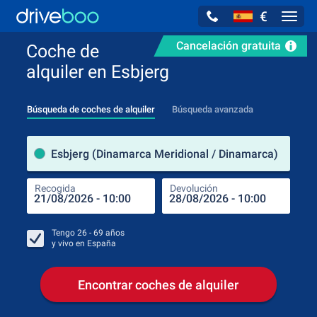
€
Navig
Cancelación gratuita
Coche de
alquiler en Esbjerg
Búsqueda de coches de alquiler
Búsqueda avanzada
luga
Esbjerg (Dinamarca Meridional / Dinamarca)
Recogida
Devolución
Luga
Rec
Tengo
26 - 69
años
y vivo en
España
Encontrar coches de alquiler