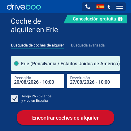
€
Navig
Cancelación gratuita
Coche de
alquiler en Erie
Búsqueda de coches de alquiler
Búsqueda avanzada
luga
Erie (Pensilvania / Estados Unidos de América)
Recogida
Devolución
Luga
Rec
Tengo
26 - 69
años
y vivo en
España
Encontrar coches de alquiler