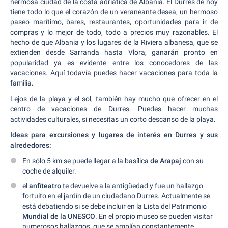
hermosa ciudad de la costa adriática de Albania. El Durres de hoy
tiene todo lo que el corazón de un veraneante desea, un hermoso
paseo marítimo, bares, restaurantes, oportunidades para ir de
compras y lo mejor de todo, todo a precios muy razonables. El
hecho de que Albania y los lugares de la Riviera albanesa, que se
extienden desde Sarranda hasta Vlora, ganarán pronto en
popularidad ya es evidente entre los conocedores de las
vacaciones. Aquí todavía puedes hacer vacaciones para toda la
familia.
Lejos de la playa y el sol, también hay mucho que ofrecer en el
centro de vacaciones de Durres. Puedes hacer muchas
actividades culturales, si necesitas un corto descanso de la playa.
Ideas para excursiones y lugares de interés en Durres y sus
alrededores:
En sólo 5 km se puede llegar a la basílica
de Arapaj
con su
coche de alquiler.
el
anfiteatro
te devuelve a la antigüedad y fue un hallazgo
fortuito en el jardín de un ciudadano Durres. Actualmente se
está debatiendo si se debe incluir en la Lista del Patrimonio
Mundial de la UNESCO
. En el propio museo se pueden visitar
numerosos hallazgos, que se amplían constantemente.