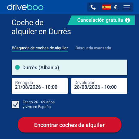
€
Navig
Cancelación gratuita
Coche de
alquiler en Durrës
Búsqueda de coches de alquiler
Búsqueda avanzada
luga
Durrës (Albania)
Recogida
Devolución
Luga
Rec
Tengo
26 - 69
años
y vivo en
España
Encontrar coches de alquiler