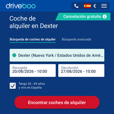
€
Navig
Cancelación gratuita
Coche de
alquiler en Dexter
Búsqueda de coches de alquiler
Búsqueda avanzada
luga
Dexter (Nueva York / Estados Unidos de América)
Recogida
Devolución
Luga
Rec
Tengo
26 - 69
años
y vivo en
España
Encontrar coches de alquiler