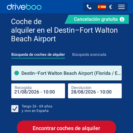
€
Navig
Cancelación gratuita
Coche de
alquiler en el Destin–Fort Walton
Beach Airport
Búsqueda de coches de alquiler
Búsqueda avanzada
luga
Destin–Fort Walton Beach Airport (Florida / Estados Unidos de América)
Recogida
Devolución
Luga
Rec
Tengo
26 - 69
años
y vivo en
España
Encontrar coches de alquiler