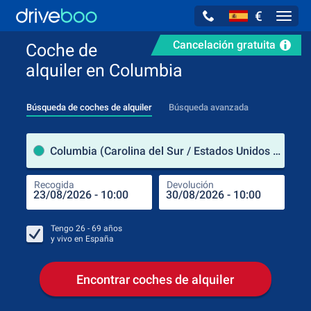
€
Navig
Cancelación gratuita
Coche de
alquiler en Columbia
Búsqueda de coches de alquiler
Búsqueda avanzada
luga
Columbia (Carolina del Sur / Estados Unidos de América)
Recogida
Devolución
Luga
Rec
Tengo
26 - 69
años
y vivo en
España
Encontrar coches de alquiler