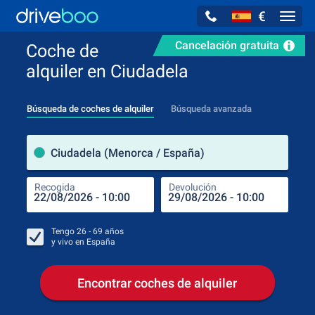
€
Navig
Cancelación gratuita
Coche de
alquiler en Ciudadela
Búsqueda de coches de alquiler
Búsqueda avanzada
luga
Ciudadela (Menorca / España)
Recogida
Devolución
Luga
Rec
Tengo
26 - 69
años
y vivo en
España
Encontrar coches de alquiler