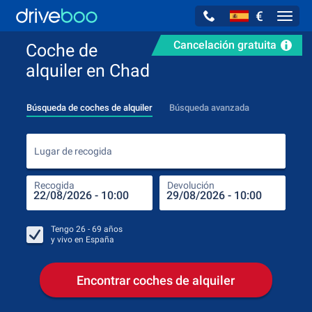
€
Navig
Cancelación gratuita
Coche de
alquiler en Chad
Búsqueda de coches de alquiler
Búsqueda avanzada
Luga
Lugar de recogida
Recogida
Devolución
Luga
Rec
Tengo
26 - 69
años
y vivo en
España
Encontrar coches de alquiler