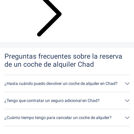
Preguntas frecuentes sobre la reserva
de un coche de alquiler Chad
¿Hasta cuándo puedo devolver un coche de alquiler en Chad?
En principio, puede devolver el coche de alquiler a cualquier hora
del día. Lo único importante es que no devuelva el coche de
¿Tengo que contratar un seguro adicional en Chad?
alquiler más tarde de lo indicado al hacer la reserva.
Lo mejor es contratar un seguro a todo riesgo sin franquicia a
través de nosotros. Así no tendrás que contratar ningún seguro
¿Cuánto tiempo tengo para cancelar un coche de alquiler?
adicional in situ.
Tienes hasta 24 horas antes del alquiler dentro del horario de
apertura de Driveboo tiempo para cancelar.