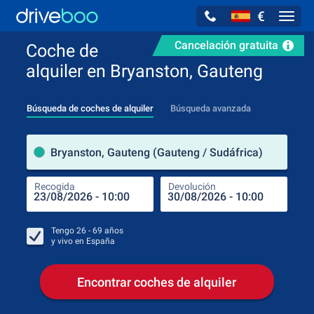
€
Navig
Cancelación gratuita
Coche de
alquiler en Bryanston, Gauteng
Búsqueda de coches de alquiler
Búsqueda avanzada
luga
Bryanston, Gauteng (Gauteng / Sudáfrica)
Recogida
Devolución
Luga
Rec
Tengo
26 - 69
años
y vivo en
España
Encontrar coches de alquiler